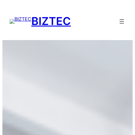
Przejdź
do
BIZTEC
treści