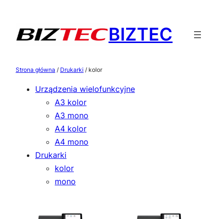
Przejdź
do
BIZTEC
treści
Strona główna
/
Drukarki
/ kolor
Urządzenia wielofunkcyjne
A3 kolor
A3 mono
A4 kolor
A4 mono
Drukarki
kolor
mono