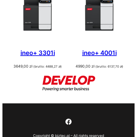
ineo+ 3301i
ineo+ 4001i
3649,00
zł
4990,00
zł
(brutto:
4488,27
zł
)
(brutto:
6137,70
zł
)
Facebook
Copyright © biztec.pl – All rights reserved